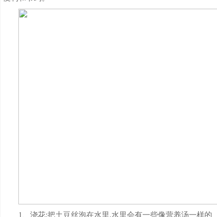
1、浇花:把土豆丝泡在水里,水里会有一些像营养汤一样的