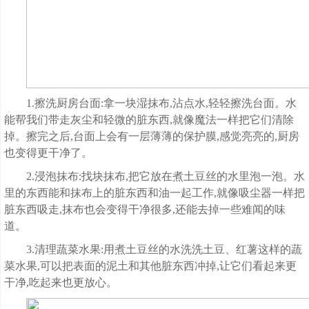
1.擦洗厨房台面:拿一块湿抹布,沾点水,轻轻擦洗台面。水
能帮我们带走灰尘和轻微的脏东西,就像魔法一样把它们清除
掉。擦完之后,台面上会有一层薄薄的保护膜,感觉亮亮的,厨房
也变得更干净了。
2.浸泡抹布:找块抹布,把它放在煮土豆丝的水里泡一泡。水
里的东西能和抹布上的脏东西和油一起工作,就像吸尘器一样把
脏东西吸走,抹布也会变得干净很多,还能去掉一些难闻的味
道。
3.清理蔬菜水果:用煮土豆丝的水洗洗土豆、红薯这样的蔬
菜水果,可以把表面的泥土和其他脏东西冲掉,让它们看起来更
干净,吃起来也更放心。